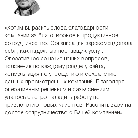
«Хотим выразить слова благодарности
«
компании за благотворное и продуктивное
о
сотрудничество. Организация зарекомендовала
п
им
себя, как надежный поставщик услуг.
с
Оперативное решение наших вопросов,
и
пояснение по каждому разделу сайта,
о
консультация по упрощению и сохранению
и
данных просмотренных компаний. Благодаря
л
оперативным решениям и разъяснениям,
п
удалось быстро наладить работу по
к
привлечению новых клиентов. Рассчитываем на
долгое сотрудничество с Вашей компанией»