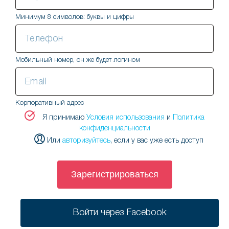
Минимум 8 символов: буквы и цифры
Мобильный номер, он же будет логином
Корпоративный адрес
Я
Я принимаю
Условия использования
и
Политика
конфиденциальности
подтверждаю
Или
авторизуйтесь
, если у вас уже есть доступ
свое
согласие
с
Зарегистрироваться
политикой
обработки
Войти через Facebook
персональных
данных